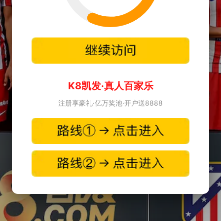
K8凯发·真人百家乐
注册享豪礼·亿万奖池·开户送8888